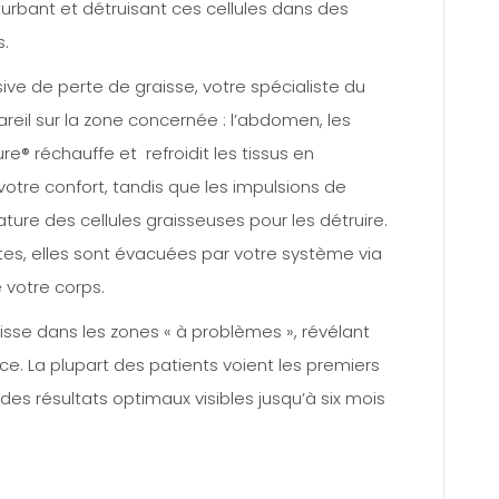
turbant et détruisant ces cellules dans des
s.
ve de perte de graisse, votre spécialiste du
eil sur la zone concernée : l’abdomen, les
ure® réchauffe et refroidit les tissus en
votre confort, tandis que les impulsions de
ure des cellules graisseuses pour les détruire.
ites, elles sont évacuées par votre système via
e votre corps.
isse dans les zones « à problèmes », révélant
nce. La plupart des patients voient les premiers
es résultats optimaux visibles jusqu’à six mois