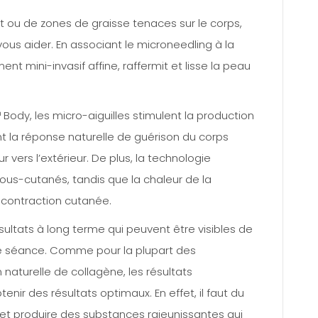
t ou de zones de graisse tenaces sur le corps,
us aider. En associant le microneedling à la
nt mini-invasif affine, raffermit et lisse la peau
ody, les micro-aiguilles stimulent la production
t la réponse naturelle de guérison du corps
r vers l’extérieur. De plus, la technologie
sous-cutanés, tandis que la chaleur de la
a contraction cutanée.
ultats à long terme qui peuvent être visibles de
re séance. Comme pour la plupart des
 naturelle de collagène, les résultats
enir des résultats optimaux. En effet, il faut du
 et produire des substances rajeunissantes qui