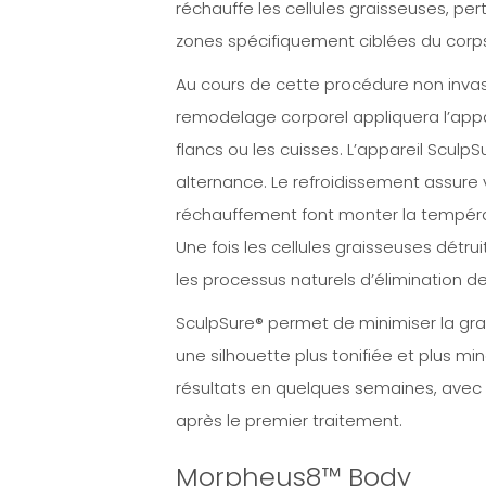
réchauffe les cellules graisseuses, per
zones spécifiquement ciblées du corp
Au cours de cette procédure non invasi
remodelage corporel appliquera l’appar
flancs ou les cuisses. L’appareil SculpS
alternance. Le refroidissement assure 
réchauffement font monter la températ
Une fois les cellules graisseuses détru
les processus naturels d’élimination d
SculpSure® permet de minimiser la gra
une silhouette plus tonifiée et plus mi
résultats en quelques semaines, avec d
après le premier traitement.
Morpheus8™ Body