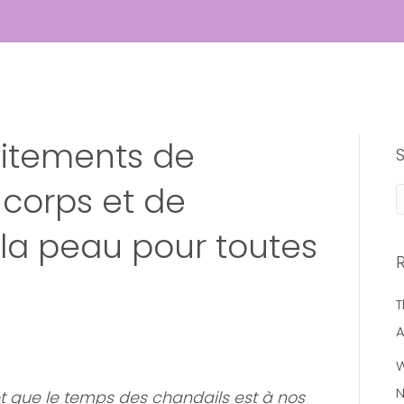
raitements de
corps et de
la peau pour toutes
T
A
W
N
et que le temps des chandails est à nos