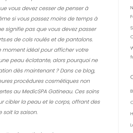
N
 que vous devez cesser de penser à
F
ême si vous passez moins de temps à
S
 ne signifie pas que vous devez passer
C
rts.es de cols roulés et de pantalons.
W
le moment idéal pour afficher votre
f
 une peau éclatante, alors pourquoi ne
ion dès maintenant ? Dans ce blog,
leures procédures cosmétiques non
fertes au MedicSPA Gatineau. Ces soins
B
cibler la peau et le corps, offrant des
C
 soit la saison.
L