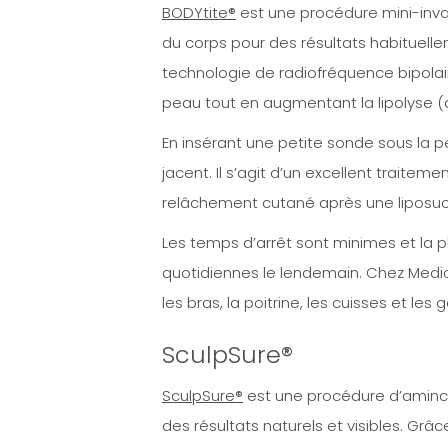
BODYtite®
est une procédure mini-invasi
du corps pour des résultats habituellem
technologie de radiofréquence bipolaire
peau tout en augmentant la lipolyse (
En insérant une petite sonde sous la p
jacent. Il s’agit d’un excellent traite
relâchement cutané après une liposucc
Les temps d’arrêt sont minimes et la p
quotidiennes le lendemain. Chez Medic
les bras, la poitrine, les cuisses et le
SculpSure®
SculpSure®
est une procédure d’aminci
des résultats naturels et visibles. Grâ