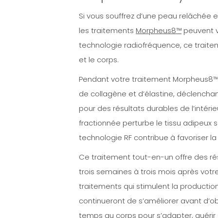
Si vous souffrez d’une peau relâchée e
les traitements
Morpheus8™
peuvent vo
technologie radiofréquence, ce traiteme
et le corps.
Pendant votre traitement Morpheus8™ B
de collagène et d’élastine, déclenchan
pour des résultats durables de l’intérieu
fractionnée perturbe le tissu adipeux 
technologie RF contribue à favoriser l
Ce traitement tout-en-un offre des rés
trois semaines à trois mois après vot
traitements qui stimulent la production
continueront de s’améliorer avant d’obt
temps au corps pour s’adapter, guérir