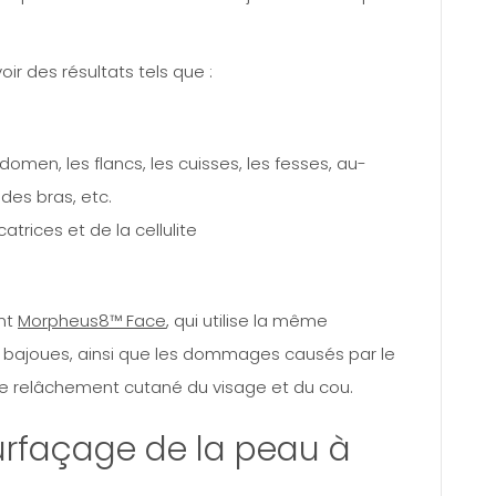
r des résultats tels que :
omen, les flancs, les cuisses, les fesses, au-
des bras, etc.
trices et de la cellulite
nt
Morpheus8™ Face
, qui utilise la même
les bajoues, ainsi que les dommages causés par le
t le relâchement cutané du visage et du cou.
urfaçage de la peau à