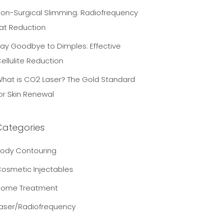
on-Surgical Slimming: Radiofrequency
at Reduction
ay Goodbye to Dimples: Effective
ellulite Reduction
hat is CO2 Laser? The Gold Standard
or Skin Renewal
Categories
ody Contouring
osmetic Injectables
Home Treatment
aser/Radiofrequency