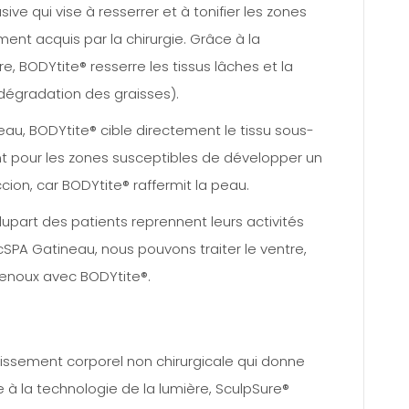
ve qui vise à resserrer et à tonifier les zones
ent acquis par la chirurgie. Grâce à la
, BODYtite® resserre les tissus lâches et la
dégradation des graisses).
eau, BODYtite® cible directement le tissu sous-
ment pour les zones susceptibles de développer un
ion, car BODYtite® raffermit la peau.
lupart des patients reprennent leurs activités
SPA Gatineau, nous pouvons traiter le ventre,
s genoux avec BODYtite®.
ssement corporel non chirurgicale qui donne
ce à la technologie de la lumière, SculpSure®