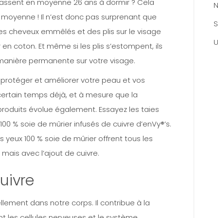
passent en moyenne 26 ans à dormir ? Cela
N
n moyenne ! Il n’est donc pas surprenant que
S
es cheveux emmêlés et des plis sur le visage
U
r en coton. Et même si les plis s’estompent, ils
manière permanente sur votre visage.
ur protéger et améliorer votre peau et vos
ertain temps déjà, et à mesure que la
produits évolue également. Essayez les taies
 100 % soie de mûrier infusés de cuivre d’enVy®’s.
s yeux 100 % soie de mûrier offrent tous les
 mais avec l’ajout de cuivre.
uivre
llement dans notre corps. Il contribue à la
t les cellules nerveuses et le système