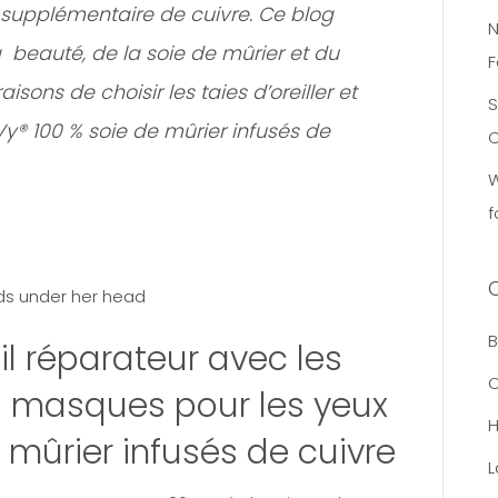
rt supplémentaire de cuivre. Ce blog
N
a beauté, de la soie de mûrier et du
F
aisons de choisir les taies d’oreiller et
S
y® 100 % soie de mûrier infusés de
C
W
f
B
 réparateur avec les
C
les masques pour les yeux
 mûrier infusés de cuivre
L