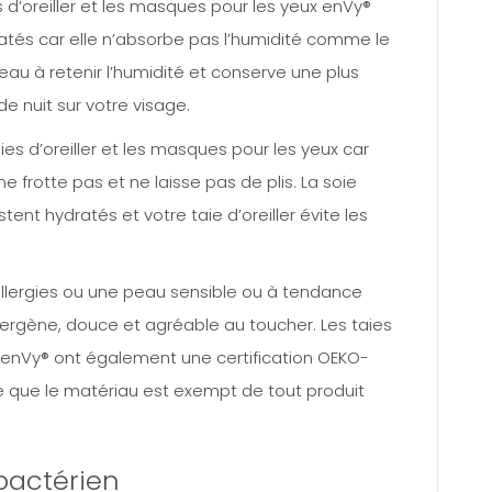
es d’oreiller et les masques pour les yeux enVy®
tés car elle n’absorbe pas l’humidité comme le
eau à retenir l’humidité et conserve une plus
e nuit sur votre visage.
ies d’oreiller et les masques pour les yeux car
 ne frotte pas et ne laisse pas de plis. La soie
stent hydratés et votre taie d’oreiller évite les
allergies ou une peau sensible ou à tendance
lergène, douce et agréable au toucher. Les taies
x enVy® ont également une certification OEKO-
fie que le matériau est exempt de tout produit
ibactérien