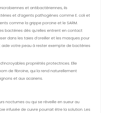
microbiennes et antibactériennes, ils
éries et d’agents pathogènes comme E. coli et
ents comme la grippe porcine et le SARM.
les bactéries dès qu’elles entrent en contact
fuser dans les taies d’oreiller et les masques pour
 et aide votre peau à rester exempte de bactéries
incroyables propriétés protectrices. Elle
om de fibroïne, qui la rend naturellement
ignons et aux acariens.
rs nocturnes ou qui se réveille en sueur au
soie infusée de cuivre pourrait être la solution. Les