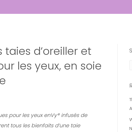
 taies d’oreiller et
r les yeux, en soie
re
T
A
ques pour les yeux enVy® infusés de
W
ent tous les bienfaits d’une taie
N