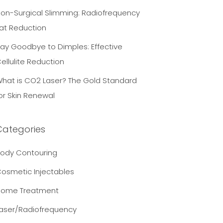
on-Surgical Slimming: Radiofrequency
at Reduction
ay Goodbye to Dimples: Effective
ellulite Reduction
hat is CO2 Laser? The Gold Standard
or Skin Renewal
Categories
ody Contouring
osmetic Injectables
Home Treatment
aser/Radiofrequency