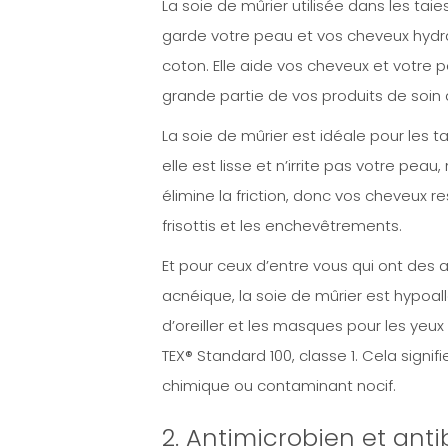
La soie de mûrier utilisée dans les tai
garde votre peau et vos cheveux hydra
coton. Elle aide vos cheveux et votre p
grande partie de vos produits de soin d
La soie de mûrier est idéale pour les ta
elle est lisse et n’irrite pas votre peau,
élimine la friction, donc vos cheveux re
frisottis et les enchevêtrements.
Et pour ceux d’entre vous qui ont des 
acnéique, la soie de mûrier est hypoal
d’oreiller et les masques pour les yeu
TEX® Standard 100, classe 1. Cela signi
chimique ou contaminant nocif.
2. Antimicrobien et ant