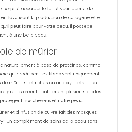
e corps à absorber le fer et vous donne de
u en favorisant la production de collagène et en
qu’il peut faire pour votre peau, il possède
uent à une belle peau.
soie de mûrier
quée naturellement à base de protéines, comme
soie qui produisent les fibres sont uniquement
les de mûrier sont riches en antioxydants et en
soie qu’elles créent contiennent plusieurs acides
t protègent nos cheveux et notre peau.
ier et d’infusion de cuivre fait des masques
enVy® un complément de soins de la peau sans