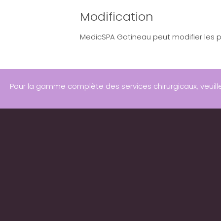
Modification
MedicSPA Gatineau peut modifier les p
Pour la gamme complète des services chirurgicaux, veuill