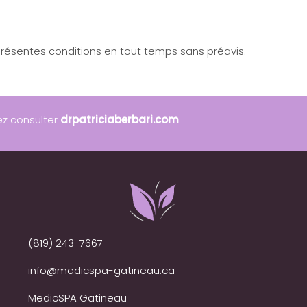
résentes conditions en tout temps sans préavis.
ez consulter
drpatriciaberbari.com
(819) 243-7667
info@medicspa-gatineau.ca
MedicSPA Gatineau